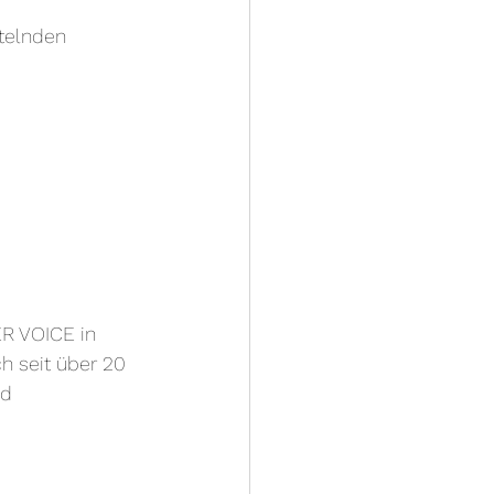
telnden 
ER VOICE in 
ch seit über 20 
nd