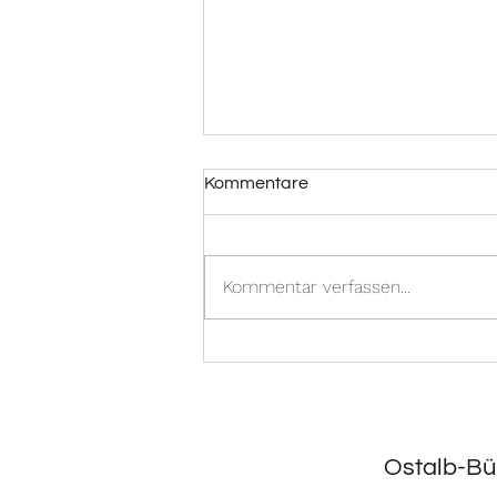
Kommentare
Kommentar verfassen...
Yoga-Wochenende in Aalen
unterstützt Ostalb-Bündnis
Ostalb-Bü