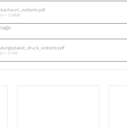
ckantwort_website
.pdf
en • 1.04MB
ssage
ladungsplakat_druck_website
.pdf
en • 511KB