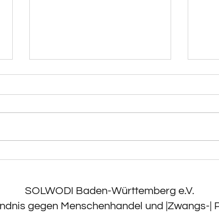
Dank
Unterm Strich bleibt Gewalt!
SOLWODI Baden-Württemberg e.V.
ndnis gegen Menschenhandel und |Zwangs-| Pr